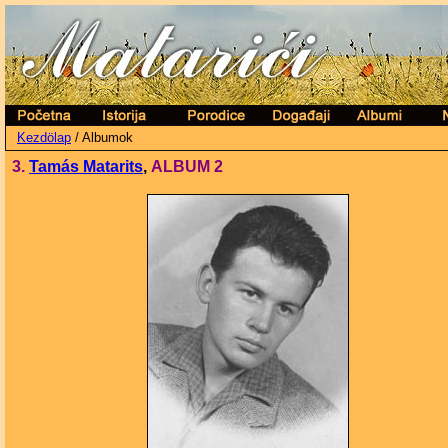
Kezdölap
/ Album
ok
3
.
Tam
ás Matarits
,
A
LBUM
2