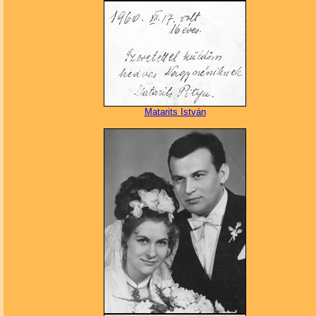
Matarits
Istv
án