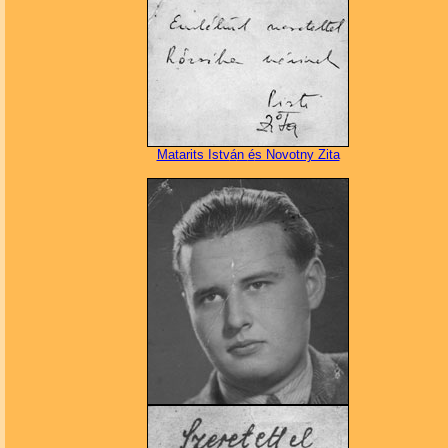
Matarits Istv
á
n
é
s Novotny Zita