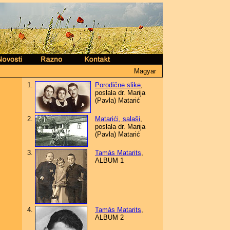
Magyar
1
.
Porodične slike
,
poslala dr. Marija
(Pavla) Matari
ć
2.
Matari
ći, salaši
,
poslala dr. Marija
(Pavla) Matari
ć
3
.
Tamás Matarits
,
ALBUM 1
4
.
Tamás Matarits
,
ALBUM 2